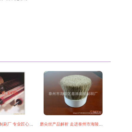
桐城市青草金龙制刷厂 专业匠心，刷写洁净——水生菜类清洗制刷产品全览
磨尖丝产品解析 走进泰州市海陵区鑫涛猪鬃制刷厂的制刷工艺