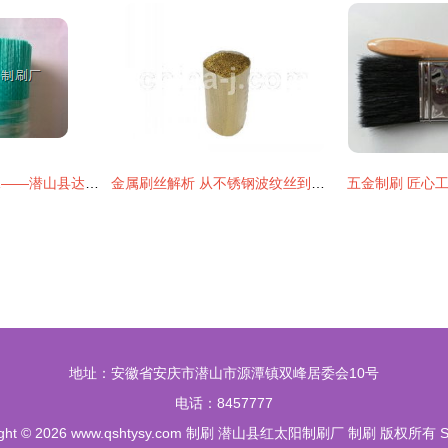
专业制刷，品质传承——潜山县达利制刷厂打造洗车器毛刷专用刷丝
金属刷丝解析 从不锈钢波纹丝到镀铜丝，探索制刷材料的选择
地址：安徽省安庆市潜山市源潭镇双峰居委会10号
电话：8457777
ght © 2026
www.qshtysy.com
制刷
潜山县红太阳制刷厂
制刷
版权所有
S